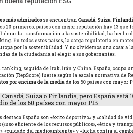
on buena reputación ESG
ses más admirados
se encuentran
Canadá, Suiza, Finland
os 20 primeros, países con mejor reputación hay 13 que f
liderar la transformación a la sostenibilidad, ha hecho d
nking. En todos estos países, la carga regulatoria en mat
ropa por la sostenibilidad. Y no olvidemos una cosa: a la 
das de la ciudadanía al elegir a sus gobernantes.
el ranking, seguida de Irak, Irán y China. España, ocupa 
tación (RepScore) fuerte según la escala normativa de R
untos por encima de la media
de los 60 países con mayor P
 Canadá, Suiza o Finlandia, pero España está 1
io de los 60 países con mayor PIB
 destaca España son «éxito deportivo» y «calidad de vida
 («uso eficiente de los recursos públicos», «ética y tran
», «cuidado del medioambiente» y «lucha contra el camb