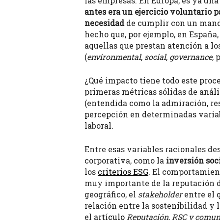
las empresas. En Europa, es ya una 
antes era un ejercicio voluntario 
necesidad
de cumplir con un manda
hecho que, por ejemplo, en España, 
aquellas que prestan atención a lo
(
environmental
,
social
,
governance
, 
¿Qué impacto tiene todo este proce
primeras métricas sólidas de anál
(entendida como la admiración, res
percepción en determinadas variab
laboral.
Entre esas variables racionales de
corporativa, como la
inversión soc
los
criterios ESG
. El comportamien
muy importante de la reputación de
geográfico, el
stakeholder
entre el 
relación entre la sostenibilidad y
el
artículo
Reputación, RSC y comuni