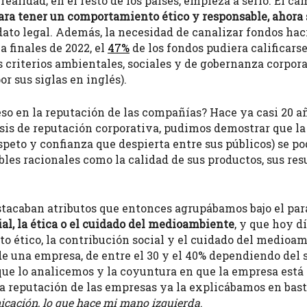
realidad; en el resto de los países, empieza a serlo. El c
para tener un comportamiento ético y responsable, ahora 
to legal. Además, la necesidad de canalizar fondos hac
a finales de 2022, el
47%
de los fondos pudiera calificars
s criterios ambientales, sociales y de gobernanza corpor
por sus siglas en inglés).
so en la reputación de las compañías? Hace ya casi 20 añ
isis de reputación corporativa, pudimos demostrar que l
peto y confianza que despierta entre sus públicos) se pod
les racionales como la calidad de sus productos, sus re
stacaban atributos que entonces agrupábamos bajo el par
ial, la ética o el cuidado del medioambiente
, y que hoy d
to ético, la contribución social y el cuidado del medioa
 una empresa, de entre el 30 y el 40% dependiendo del s
que lo analicemos y la coyuntura en que la empresa está 
 la reputación de las empresas ya la explicábamos en bast
cación, lo que hace mi mano izquierda
.