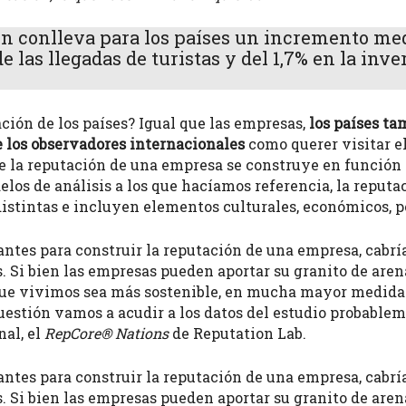
n conlleva para los países un incremento med
 las llegadas de turistas y del 1,7% en la inve
ción de los países? Igual que las empresas,
los países t
 los observadores internacionales
como querer visitar el
 la reputación de una empresa se construye en función d
los de análisis a los que hacíamos referencia, la reputa
istintas e incluyen elementos culturales, económicos, pol
tantes para construir la reputación de una empresa, cabr
s. Si bien las empresas pueden aportar su granito de are
que vivimos sea más sostenible, en mucha mayor medida l
cuestión vamos a acudir a los datos del estudio probabl
nal, el
RepCore® Nations
de Reputation Lab.
tantes para construir la reputación de una empresa, cabr
s. Si bien las empresas pueden aportar su granito de are