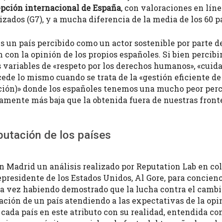
cepción internacional de España
, con valoraciones en líne
izados (G7), y a mucha diferencia de la media de los 60 
s un país percibido como un actor sostenible por parte d
 con la opinión de los propios españoles. Si bien percibi
 variables de «respeto por los derechos humanos», «cui
ede lo mismo cuando se trata de la «gestión eficiente de 
ción)» donde los españoles tenemos una mucho peor perce
amente más baja que la obtenida fuera de nuestras front
putación de los países
 Madrid un análisis realizado por Reputation Lab en co
presidente de los Estados Unidos, Al Gore, para concienci
na vez habiendo demostrado que la lucha contra el cambio
tación de un país atendiendo a las expectativas de la opi
cada país en este atributo con su realidad, entendida co