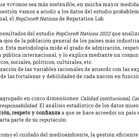
que vivimos sea más sostenible, en mucha mayor medida l
cuestión vamos a acudir a los datos del estudio probabl
nal, el
RepCore® Nations
de Reputation Lab.
 resultados del estudio
RepCore® Nations 2022
que analiza
ojos de la población general de los países más industrial
s. Esta metodología mide el grado de admiración, respet
n pública internacional, y lo explica mediante un conjun
, sociales, políticos, culturales, etc.
zación de las variables racionales de acuerdo con las ex
s de las fortalezas y debilidades de cada nación en funci
n agrupado en cinco dimensiones:
Calidad institucional
,
Cal
 responsabilidad
. El análisis estadístico de los datos mu
ión, respeto y confianza
a que se hace acreedor un país
arta parte de su reputación.
omo el cuidado del medioambiente, la gestión eficiente de