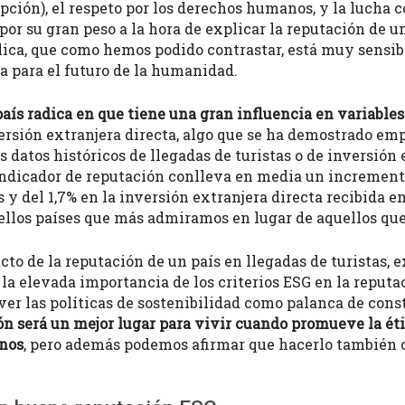
pción), el respeto por los derechos humanos, y la lucha c
or su gran peso a la hora de explicar la reputación de un
blica, que como hemos podido contrastar, está muy sensi
a para el futuro de la humanidad.
 país radica en que tiene una gran influencia en variabl
nversión extranjera directa, algo que se ha demostrado em
s datos históricos de llegadas de turistas o de inversió
 indicador de reputación conlleva en media un increment
s y del 1,7% en la inversión extranjera directa recibida e
uellos países que más admiramos en lugar de aquellos qu
to de la reputación de un país en llegadas de turistas, 
 la elevada importancia de los criterios ESG en la reput
 las políticas de sostenibilidad como palanca de const
ón será un mejor lugar para vivir cuando promueve la ét
anos
, pero además podemos afirmar que hacerlo también 