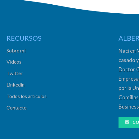
RECURSOS
ALBER
Sobre mí
Nací en 
casado y
Vídeos
Doctor 
Twitter
Empresa 
Linkedin
por la Un
Todos los artículos
Comillas
Business
Contacto
CO