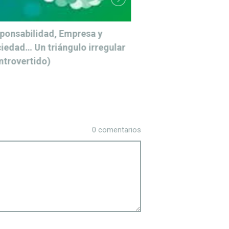
ponsabilidad, Empresa y
¿En qué consiste 
iedad… Un triángulo irregular
Director de Resp
ntrovertido)
Corporativa?
0 comentarios