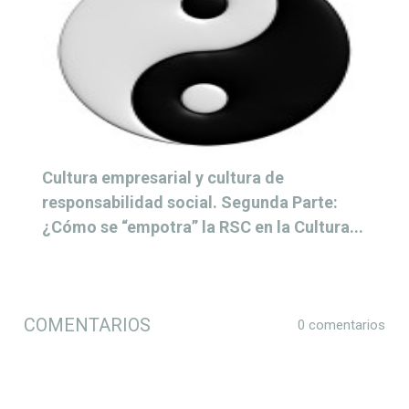
Cultura empresarial y cultura de
responsabilidad social. Segunda Parte:
¿Cómo se “empotra” la RSC en la Cultura...
COMENTARIOS
0 comentarios