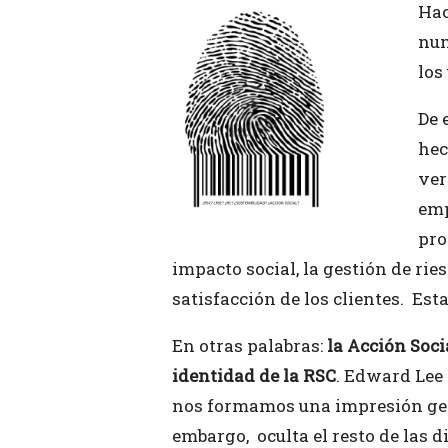
Hac
num
los
De 
hec
ver
emp
pro
impacto social, la gestión de ri
satisfacción de los clientes. Est
En otras palabras:
la Acción Soci
identidad de la RSC
. Edward Lee 
nos formamos una impresión gene
embargo, oculta el resto de las d