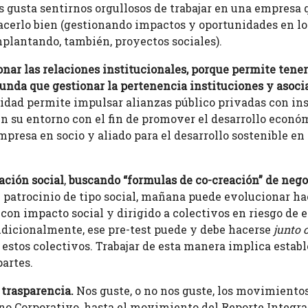
s gusta sentirnos orgullosos de trabajar en una empresa q
acerlo bien (gestionando impactos y oportunidades en lo
mplantando, también, proyectos sociales).
nar las relaciones institucionales, porque permite tener
unda que gestionar la pertenencia instituciones y asoci
ilidad permite impulsar alianzas público privadas con in
 su entorno con el fin de promover el desarrollo económi
presa en socio y aliado para el desarrollo sostenible en 
ación social
,
buscando “formulas de co-creación” de nego
 patrocinio de tipo social, mañana puede evolucionar ha
 con impacto social y dirigido a colectivos en riesgo de
Adicionalmente, ese pre-test puede y debe hacerse
junto 
stos colectivos. Trabajar de esta manera implica establ
artes.
 trasparencia.
Nos guste, o no nos guste, los movimiento
no Corporativo, hasta el movimiento del Reporte Integra