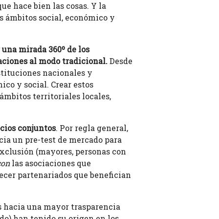
ue hace bien las cosas. Y la
s ámbitos social, económico y
 una mirada 360º de los
aciones al modo tradicional.
Desde
stituciones nacionales y
co y social. Crear estos
ámbitos territoriales locales,
cios conjuntos
. Por regla general,
cia un pre-test de mercado para
 exclusión (mayores, personas con
con
las asociaciones que
ecer partenariados que benefician
s hacia una mayor trasparencia
do) han tenido su origen en los