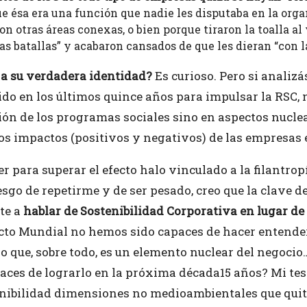
e ésa era una función que nadie les disputaba en la org
on otras áreas conexas, o bien porque tiraron la toalla al 
as batallas” y acabaron cansados de que les dieran “con la
 a su verdadera identidad?
Es curioso. Pero si analiz
o en los últimos quince años para impulsar la RSC, ni
ión de los programas sociales sino en aspectos nucle
los impactos (positivos y negativos) de las empresas 
 para superar el efecto halo vinculado a la filantrop
sgo de repetirme y de ser pesado, creo que la clave d
te a
hablar de Sostenibilidad Corporativa en lugar de
acto Mundial no hemos sido capaces de hacer entender
no que, sobre todo, es un elemento nuclear del negoc
ces de lograrlo en la próxima década15 años? Mi tesi
nibilidad dimensiones no medioambientales que quitem