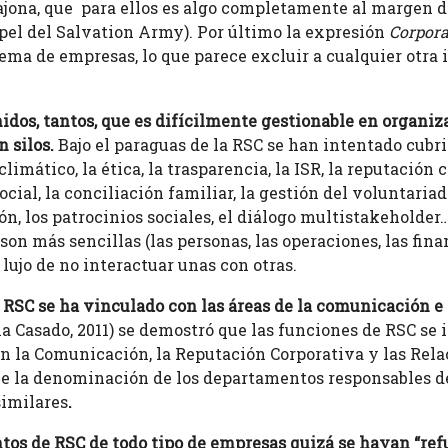
ajona, que para ellos es algo completamente al margen d
apel del Salvation Army). Por último la expresión
Corpora
ema de empresas, lo que parece excluir a cualquier otra i
os, tantos, que es difícilmente gestionable en organizac
n silos.
Bajo el paraguas de la RSC se han intentado cubri
limático, la ética, la trasparencia, la ISR, la reputación
ocial, la conciliación familiar, la gestión del voluntariad
n, los patrocinios sociales, el diálogo multistakeholder… 
son más sencillas (las personas, las operaciones, las fina
lujo de no interactuar unas con otras.
 RSC se ha vinculado con las áreas de la comunicación e
a Casado, 2011) se demostró que las funciones de RSC se
la Comunicación, la Reputación Corporativa y las Relaci
e la denominación de los departamentos responsables d
similares
.
s de RSC de todo tipo de empresas quizá se hayan “ref