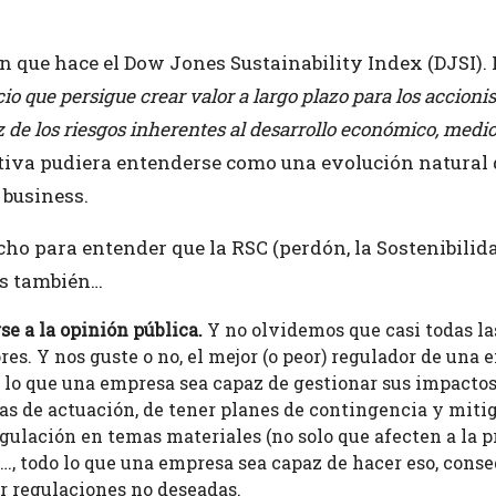
 que hace el Dow Jones Sustainability Index (DJSI). 
io que persigue crear valor a largo plazo para los accio
z de los riesgos inherentes al desarrollo económico, medi
tiva pudiera entenderse como una evolución natural d
 business.
o para entender que la RSC (perdón, la Sostenibilida
Es también…
se a la opinión pública.
Y no olvidemos que casi todas la
es. Y nos guste o no, el mejor (o peor) regulador de una 
o lo que una empresa sea capaz de gestionar sus impactos 
as de actuación, de tener planes de contingencia y miti
egulación en temas materiales (no solo que afecten a la 
…, todo lo que una empresa sea capaz de hacer eso, cons
r regulaciones no deseadas.