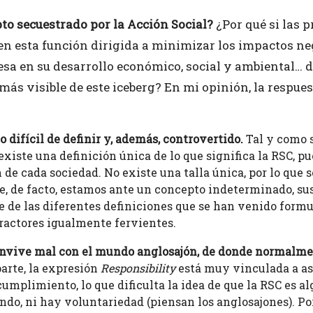
to secuestrado por la Acción Social?
¿Por qué si las p
en esta función dirigida a minimizar los impactos n
sa en su desarrollo económico, social y ambiental… d
más visible de este iceberg? En mi opinión, la respue
 difícil de definir y, además, controvertido.
Tal y como 
 existe una definición única de lo que significa la RSC,
ón de cada sociedad. No existe una talla única, por lo que
ue, de facto, estamos ante un concepto indeterminado, su
 de las diferentes definiciones que se han venido formul
ractores igualmente fervientes.
onvive mal con el mundo anglosajón, de donde normalme
arte, la expresión
Responsibility
está muy vinculada a asp
cumplimiento, lo que dificulta la idea de que la RSC es al
ondo, ni hay voluntariedad (piensan los anglosajones). Po