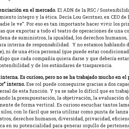
enciación en el mercado.
El ADN de la RSC / Sostenibilid
iento íntegro y la ética.
Decía Lou Gerstner, ex CEO de 
adie le ve”. Por eso es tan importante hacer vivir los pr
as que exportar a todo el teatro de operaciones de una 
ena de suministros, la igualdad, los derechos humanos, lo
ra interna de responsabilidad. Y no estamos hablando de
 ni de una ética personal (que puede estar condicionada
igo que cada compañía quiera darse y que debería estar 
ostenibilidad y de los estándares de trasparencia.
terna. Es curioso, pero no se ha trabajado mucho en el p
or” interno.
Ese rol puede conseguirse gracias a dos capa
rsal de esta función. Y ya se sabe lo difícil que es trabaj
ando la presupuestación, la objetivación, la evaluación 
mente de forma vertical. Es curioso escuchar tantos la
n silos, con lo fácil que sería utilizar como punta de lan
tros, derechos humanos, diversidad, privacidad, eficienc
ica en su potencialidad para generar orgullo de pertenen