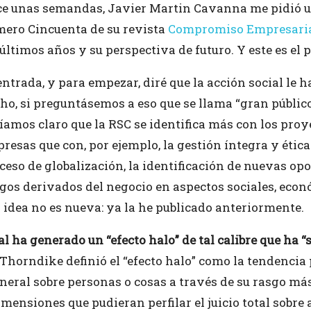
e unas semandas, Javier Martin Cavanna me pidió un 
ero Cincuenta de su revista
Compromiso Empresari
 últimos años y su perspectiva de futuro. Y este es el 
entrada, y para empezar, diré que la acción social le h
ho, si preguntásemos a eso que se llama “gran público”
íamos claro que la RSC se identifica más con los proye
resas que con, por ejemplo, la gestión íntegra y ética
ceso de globalización, la identificación de nuevas o
esgos derivados del negocio en aspectos sociales, econ
a idea no es nueva: ya la he publicado anteriormente.
al ha generado un “efecto halo” de tal calibre que ha “
Thorndike definió el “efecto halo” como la tendencia 
ral sobre personas o cosas a través de su rasgo más 
imensiones que pudieran perfilar el juicio total sobre 