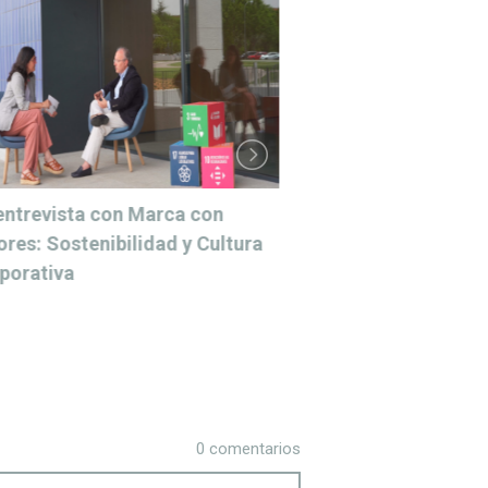
entrevista con Marca con
¿Por qué el Gobi
ores: Sostenibilidad y Cultura
trasciende al Co
porativa
Administración?
0 comentarios