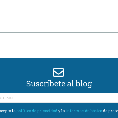
Suscríbete al blog
acepto la
política de privacidad
y la
información básica
de prote