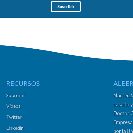
RECURSOS
ALBER
Sobre mí
Nací en 
casado y
Vídeos
Doctor 
Twitter
Empresa 
Linkedin
por la Un