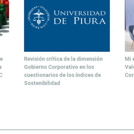
de
Revisión crítica de la dimensión
Mi 
a
Gobierno Corporativo en los
Val
C
cuestionarios de los índices de
Cor
Sostenibilidad