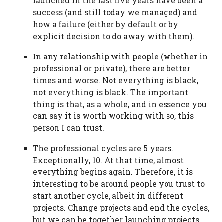
launched in the last five years have been a
success (and still today we managed) and
how a failure (either by default or by
explicit decision to do away with them).
In any relationship with people (whether in
professional or private), there are better
times and worse.
Not everything is black,
not everything is black. The important
thing is that, as a whole, and in essence you
can say it is worth working with so, this
person I can trust.
The professional cycles are 5 years.
Exceptionally, 10
. At that time, almost
everything begins again. Therefore, it is
interesting to be around people you trust to
start another cycle, albeit in different
projects. Change projects and end the cycles,
but we can be together launching projects.