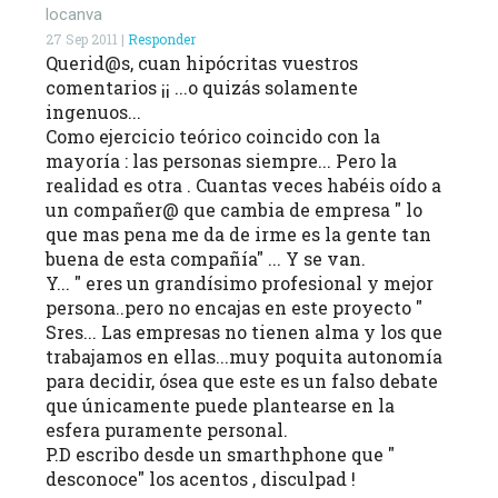
locanva
27 Sep 2011 |
Responder
Querid@s, cuan hipócritas vuestros
comentarios ¡¡ ...o quizás solamente
ingenuos...
Como ejercicio teórico coincido con la
mayoría : las personas siempre... Pero la
realidad es otra . Cuantas veces habéis oído a
un compañer@ que cambia de empresa " lo
que mas pena me da de irme es la gente tan
buena de esta compañía" ... Y se van.
Y... " eres un grandísimo profesional y mejor
persona..pero no encajas en este proyecto "
Sres... Las empresas no tienen alma y los que
trabajamos en ellas...muy poquita autonomía
para decidir, ósea que este es un falso debate
que únicamente puede plantearse en la
esfera puramente personal.
P.D escribo desde un smarthphone que "
desconoce" los acentos , disculpad !