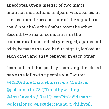
anecdotes. One: a merger of two major
financial institutions in Spain was aborted at
the last minute because one of the signatories
could not shake the doubts over the other.
Second: two major companies in the
communications industry merged, against all
odds, because the two had to sign it, looked at
each other, and they believed in each other.
I can not end this post by thanking the ideas I
have the following people via Twitter
@RSEOnline
@angelluisrivera
@mdacal
@pablomartin78
@Timothywriting
@JoseLavado
@RealQueenPink
@dasanru
@gloralonso
@EscuderoManu
@Philintell