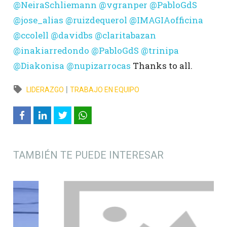
@NeiraSchliemann
@vgranper
@PabloGdS
@jose_alias
@ruizdequerol
@IMAGIAofficina
@ccolell
@davidbs
@claritabazan
@inakiarredondo
@PabloGdS
@trinipa
@Diakonisa
@nupizarrocas
Thanks to all.
|
LIDERAZGO
TRABAJO EN EQUIPO
TAMBIÉN TE PUEDE INTERESAR