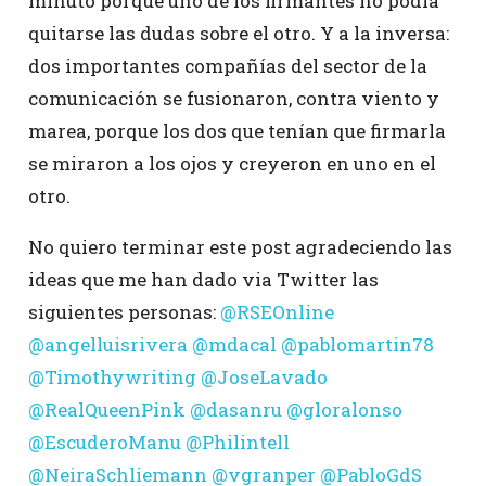
minuto porque uno de los firmantes no podía
quitarse las dudas sobre el otro. Y a la inversa:
dos importantes compañías del sector de la
comunicación se fusionaron, contra viento y
marea, porque los dos que tenían que firmarla
se miraron a los ojos y creyeron en uno en el
otro.
No quiero terminar este post agradeciendo las
ideas que me han dado via Twitter las
siguientes personas:
@RSEOnline
@angelluisrivera
@mdacal
@pablomartin78
@Timothywriting
@JoseLavado
@RealQueenPink
@dasanru
@gloralonso
@EscuderoManu
@Philintell
@NeiraSchliemann
@vgranper
@PabloGdS