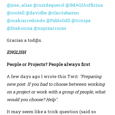
@jose_alias
@ruizdequerol
@IMAGIAofficina
@ccolell
@davidbs
@claritabazan
@inakiarredondo
@PabloGdS
@trinipa
@Diakonisa
@nupizarrocas
Gracias a tod@s.
ENGLISH
People or Projects? People always first
A few days ago I wrote this Twit:
"Preparing
new post. If you had to choose between working
on a project or work with a group of people, what
would you choose? Help".
It may seem like a trick question (said so