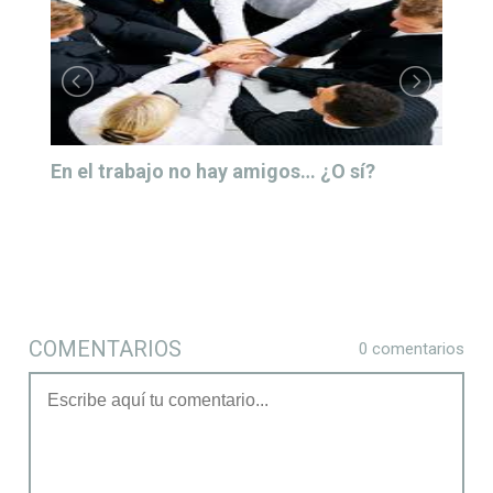
ay amigos… ¿O sí?
Videojuegos para ganar 
liderazgo
COMENTARIOS
0 comentarios