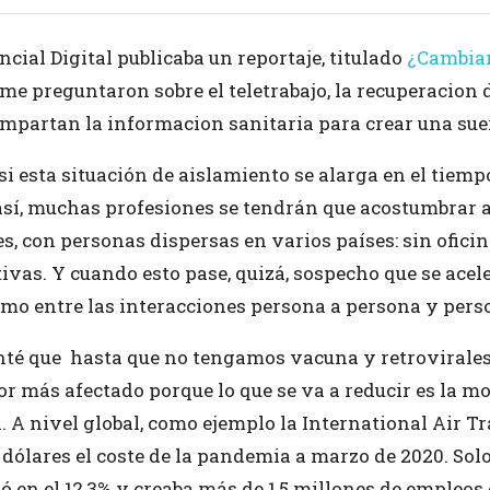
cial Digital publicaba un reportaje, titulado
¿Cambiar
e me preguntaron sobre el teletrabajo, la recuperacion 
ompartan la informacion sanitaria para crear una suer
 si esta situación de aislamiento se alarga en el tiemp
 así, muchas profesiones se tendrán que acostumbrar 
s, con personas dispersas en varios países: sin ofici
ivas. Y cuando esto pase, quizá, sospecho que se acel
imo entre las interacciones persona a persona y per
nté que hasta que no tengamos vacuna y retrovirales
r más afectado porque lo que se va a reducir es la mo
. A nivel global, como ejemplo la International Air T
dólares el coste de la pandemia a marzo de 2020. Solo
tuó en el 12,3% y creaba más de 1,5 millones de empleos